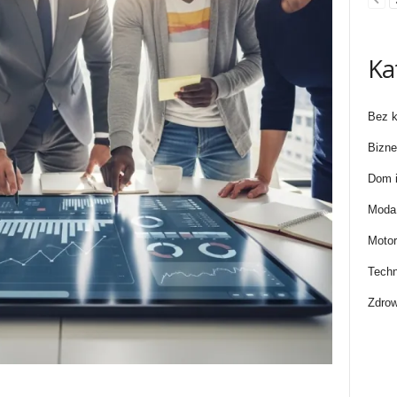
Ka
Bez k
Bizne
Dom i
Moda 
Motor
Techn
Zdrow