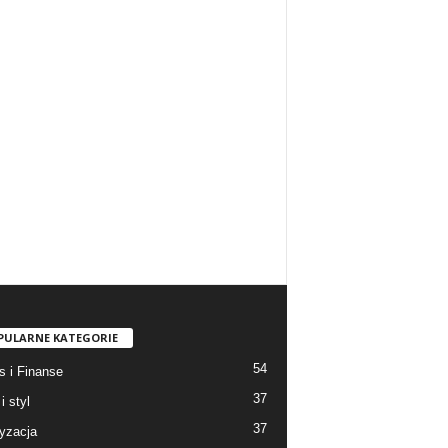
PULARNE KATEGORIE
54
s i Finanse
37
i styl
37
yzacja