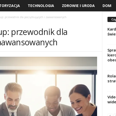
TORYZACJA
TECHNOLOGIA
ZDROWIE I URODA
DOM
rtup: przewodnik dla początkujących i zaawansowanych
Czy
up: przewodnik dla
Kard
świe
 zaawansowanych
Spra
kier
obe
Rola
stra
Vide
wide