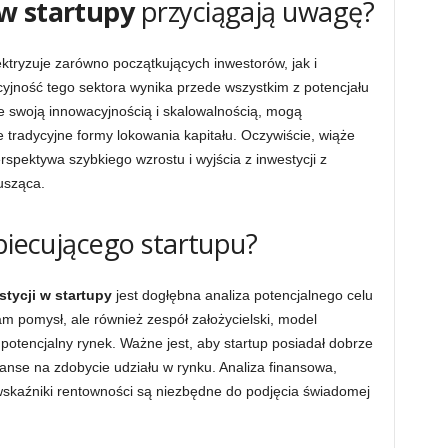
w startupy
przyciągają uwagę?
ektryzuje zarówno początkujących inwestorów, jak i
yjność tego sektora wynika przede wszystkim z potencjału
ze swoją innowacyjnością i skalowalnością, mogą
tradycyjne formy lokowania kapitału. Oczywiście, wiąże
rspektywa szybkiego wzrostu i wyjścia z inwestycji z
usząca.
obiecującego startupu?
stycji w startupy
jest dogłębna analiza potencjalnego celu
am pomysł, ale również zespół założycielski, model
potencjalny rynek. Ważne jest, aby startup posiadał dobrze
zanse na zdobycie udziału w rynku. Analiza finansowa,
wskaźniki rentowności są niezbędne do podjęcia świadomej