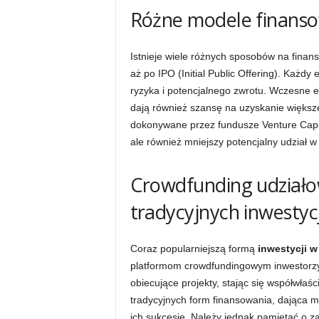
Różne modele finanso
Istnieje wiele różnych sposobów na finan
aż po IPO (Initial Public Offering). Każd
ryzyka i potencjalnego zwrotu. Wczesne 
dają również szansę na uzyskanie większe
dokonywane przez fundusze Venture Capita
ale również mniejszy potencjalny udział w
Crowdfunding udziało
tradycyjnych inwestycj
Coraz popularniejszą formą
inwestycji w
platformom crowdfundingowym inwestorzy
obiecujące projekty, stając się współwłaśc
tradycyjnych form finansowania, dająca 
ich sukcesie. Należy jednak pamiętać o z