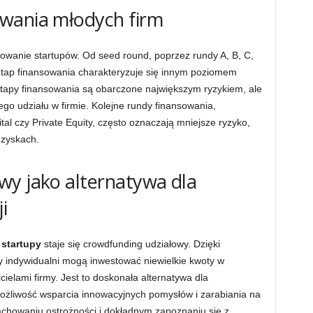
wania młodych firm
sowanie startupów. Od seed round, poprzez rundy A, B, C,
y etap finansowania charakteryzuje się innym poziomem
etapy finansowania są obarczone największym ryzykiem, ale
go udziału w firmie. Kolejne rundy finansowania,
l czy Private Equity, często oznaczają mniejsze ryzyko,
 zyskach.
wy jako alternatywa dla
i
 startupy
staje się crowdfunding udziałowy. Dzięki
 indywidualni mogą inwestować niewielkie kwoty w
icielami firmy. Jest to doskonała alternatywa dla
możliwość wsparcia innowacyjnych pomysłów i zarabiania na
achowaniu ostrożności i dokładnym zapoznaniu się z