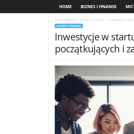
HOME
BIZNES I FINANSE
MO
Strona główna
Biznes i Finanse
Inwestycje w sta
BIZNES I FINANSE
Inwestycje w start
początkujących i