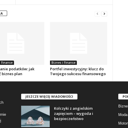
RA
i Finanse
Biznes i Finanse
zanie podatków: jak
Portfel inwestycyjny: klucz do
 biznes plan
Twojego sukcesu finansowego
JESZCZE WIĘCEJ WIADOMOŚCI
PO
ch
Bizne
Kolczyki z angielskim
zapięciem – wygoda i
rnie
Moda 
bezpieczeństwo
j
Motor