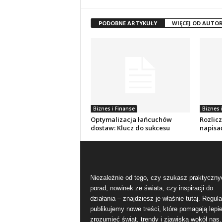
PODOBNE ARTYKUŁY
WIĘCEJ OD AUTO
Biznes i Finanse
Biznes 
Optymalizacja łańcuchów
Rozlic
dostaw: Klucz do sukcesu
napisać
Niezależnie od tego, czy szukasz praktyczny
porad, nowinek ze świata, czy inspiracji do
działania – znajdziesz je właśnie tutaj. Regula
publikujemy nowe treści, które pomagają lepie
zrozumieć świat, trendy i zjawiska wokół nas.