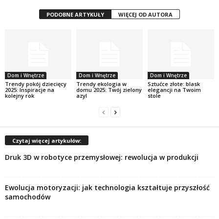
PODOBNE ARTYKUŁY
WIĘCEJ OD AUTORA
Dom i Wnętrze
Dom i Wnętrze
Dom i Wnętrze
Trendy pokój dziecięcy
Trendy ekologia w
Sztućce złote: blask
2025: Inspiracje na
domu 2025: Twój zielony
elegancji na Twoim
kolejny rok
azyl
stole
Czytaj więcej artykułów:
Druk 3D w robotyce przemysłowej: rewolucja w produkcji
Ewolucja motoryzacji: jak technologia kształtuje przyszłość
samochodów