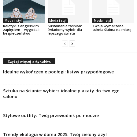
Moda i styl
Moda i styl
Moda i styl
Kolczyki z angielskim
Sustainable fashion:
Twoja wymarzona
zapięciem – wygoda i
świadomy wybór dla
suknia ślubna na miarę
bezpieczeństwo
lepszego świata
Czytaj więcej artykułów:
Idealne wykończenie podłogi: listwy przypodłogowe
Sztuka na ścianie: wybierz idealne plakaty do twojego
salonu
Stylowe outfity: Twój przewodnik po modzie
Trendy ekologia w domu 2025: Twój zielony azyl