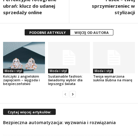
ubrań: klucz do udanej
sprzymierzeniec w
sprzedaży online
stylizacji
PODOBNE ARTYKUŁY
WIĘCEJ OD AUTORA
Moda i styl
Moda i styl
Moda i styl
Kolczyki z angielskim
Sustainable fashion:
Twoja wymarzona
zapięciem – wygoda i
świadomy wybór dla
suknia ślubna na miarę
bezpieczeństwo
lepszego świata
Czytaj więcej artykułów:
Bezpieczna automatyzacja: wyzwania i rozwiązania