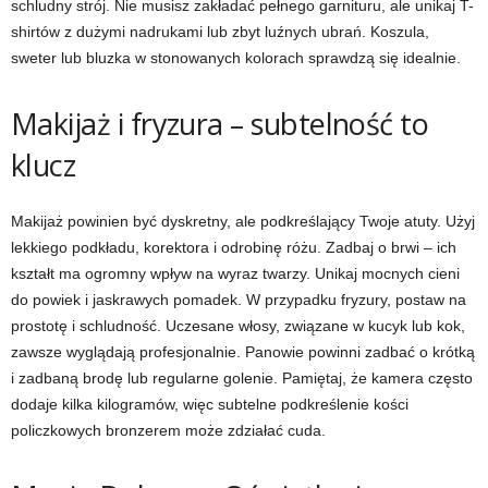
schludny strój. Nie musisz zakładać pełnego garnituru, ale unikaj T-
shirtów z dużymi nadrukami lub zbyt luźnych ubrań. Koszula,
sweter lub bluzka w stonowanych kolorach sprawdzą się idealnie.
Makijaż i fryzura – subtelność to
klucz
Makijaż powinien być dyskretny, ale podkreślający Twoje atuty. Użyj
lekkiego podkładu, korektora i odrobinę różu. Zadbaj o brwi – ich
kształt ma ogromny wpływ na wyraz twarzy. Unikaj mocnych cieni
do powiek i jaskrawych pomadek. W przypadku fryzury, postaw na
prostotę i schludność. Uczesane włosy, związane w kucyk lub kok,
zawsze wyglądają profesjonalnie. Panowie powinni zadbać o krótką
i zadbaną brodę lub regularne golenie. Pamiętaj, że kamera często
dodaje kilka kilogramów, więc subtelne podkreślenie kości
policzkowych bronzerem może zdziałać cuda.